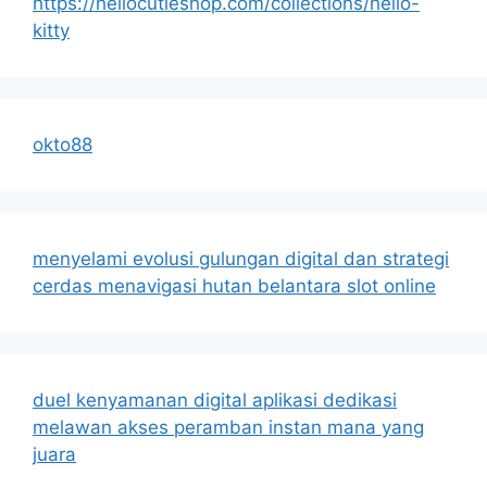
https://hellocutieshop.com/collections/hello-
kitty
okto88
menyelami evolusi gulungan digital dan strategi
cerdas menavigasi hutan belantara slot online
duel kenyamanan digital aplikasi dedikasi
melawan akses peramban instan mana yang
juara