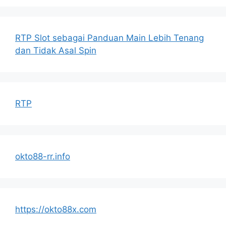
RTP Slot sebagai Panduan Main Lebih Tenang
dan Tidak Asal Spin
RTP
okto88-rr.info
https://okto88x.com