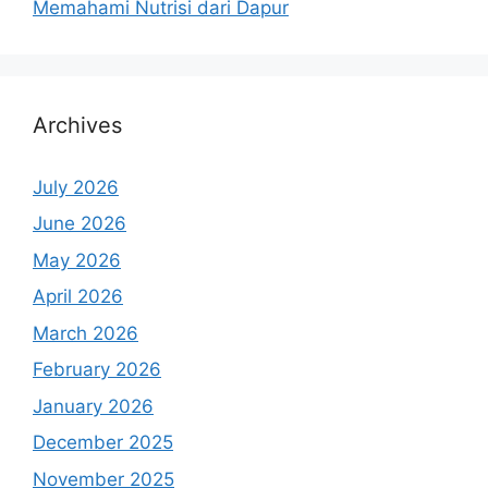
Memahami Nutrisi dari Dapur
Archives
July 2026
June 2026
May 2026
April 2026
March 2026
February 2026
January 2026
December 2025
November 2025