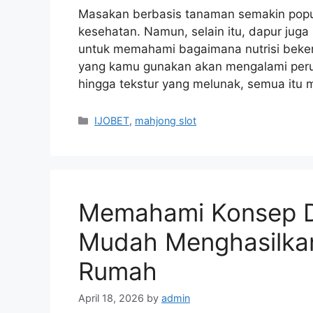
Masakan berbasis tanaman semakin popu
kesehatan. Namun, selain itu, dapur jug
untuk memahami bagaimana nutrisi bekerj
yang kamu gunakan akan mengalami peru
hingga tekstur yang melunak, semua itu 
Categories
IJOBET
,
mahjong slot
Memahami Konsep D
Mudah Menghasilkan
Rumah
April 18, 2026
by
admin