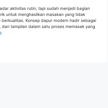
dar aktivitas rutin, tapi sudah menjadi bagian
tarik untuk menghasilkan masakan yang tidak
an berkualitas. Konsep dapur modern hadir sebagai
k, dan tampilan dalam satu proses memasak yang
e