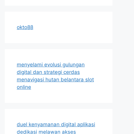
okto88
menyelami evolusi gulungan
digital dan strategi cerdas
menavigasi hutan belantara slot
online
duel kenyamanan digital aplikasi
dedikasi melawan akses