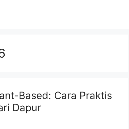
6
lant-Based: Cara Praktis
ari Dapur