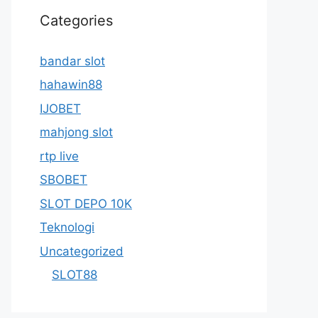
Categories
bandar slot
hahawin88
IJOBET
mahjong slot
rtp live
SBOBET
SLOT DEPO 10K
Teknologi
Uncategorized
SLOT88