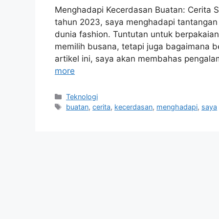
Menghadapi Kecerdasan Buatan: Cerita 
tahun 2023, saya menghadapi tantangan 
dunia fashion. Tuntutan untuk berpakaia
memilih busana, tetapi juga bagaimana 
artikel ini, saya akan membahas penga
more
Categories
Teknologi
Tags
buatan
,
cerita
,
kecerdasan
,
menghadapi
,
saya