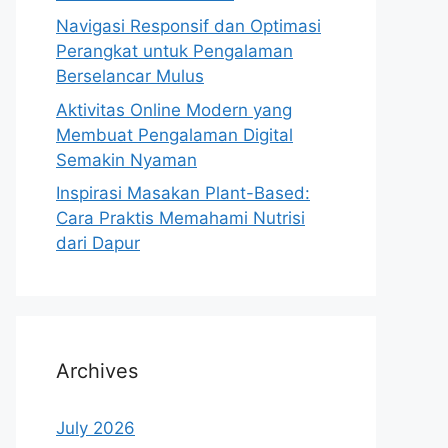
Navigasi Responsif dan Optimasi
Perangkat untuk Pengalaman
Berselancar Mulus
Aktivitas Online Modern yang
Membuat Pengalaman Digital
Semakin Nyaman
Inspirasi Masakan Plant-Based:
Cara Praktis Memahami Nutrisi
dari Dapur
Archives
July 2026