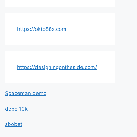
https://okto88x.com
https://designingontheside.com/
Spaceman demo
depo 10k
sbobet