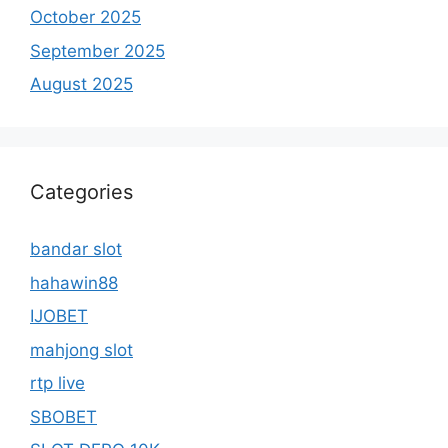
October 2025
September 2025
August 2025
Categories
bandar slot
hahawin88
IJOBET
mahjong slot
rtp live
SBOBET