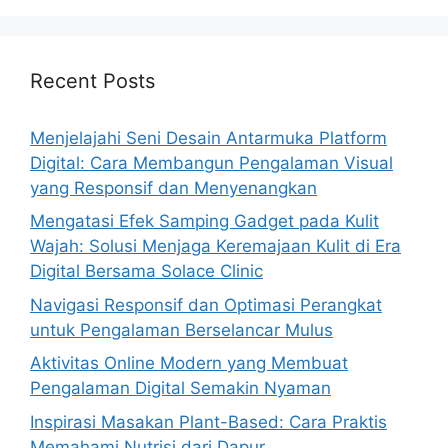
Recent Posts
Menjelajahi Seni Desain Antarmuka Platform
Digital: Cara Membangun Pengalaman Visual
yang Responsif dan Menyenangkan
Mengatasi Efek Samping Gadget pada Kulit
Wajah: Solusi Menjaga Keremajaan Kulit di Era
Digital Bersama Solace Clinic
Navigasi Responsif dan Optimasi Perangkat
untuk Pengalaman Berselancar Mulus
Aktivitas Online Modern yang Membuat
Pengalaman Digital Semakin Nyaman
Inspirasi Masakan Plant-Based: Cara Praktis
Memahami Nutrisi dari Dapur