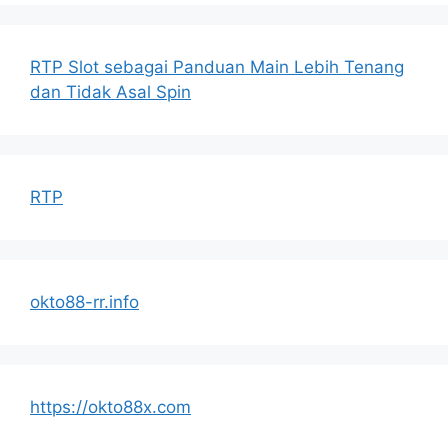
RTP Slot sebagai Panduan Main Lebih Tenang
dan Tidak Asal Spin
RTP
okto88-rr.info
https://okto88x.com