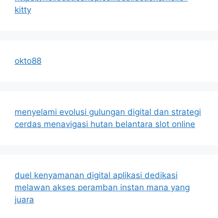
kitty
okto88
menyelami evolusi gulungan digital dan strategi
cerdas menavigasi hutan belantara slot online
duel kenyamanan digital aplikasi dedikasi
melawan akses peramban instan mana yang
juara