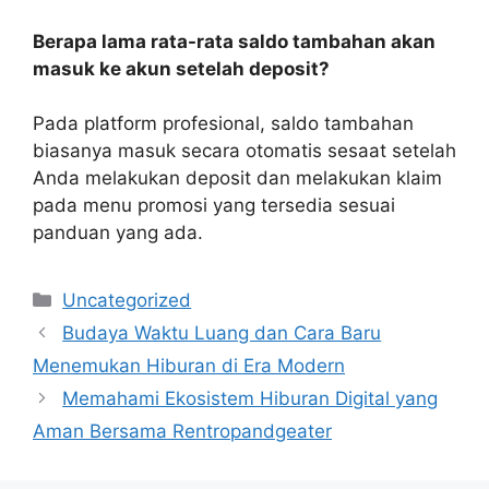
Berapa lama rata-rata saldo tambahan akan
masuk ke akun setelah deposit?
Pada platform profesional, saldo tambahan
biasanya masuk secara otomatis sesaat setelah
Anda melakukan deposit dan melakukan klaim
pada menu promosi yang tersedia sesuai
panduan yang ada.
Categories
Uncategorized
Budaya Waktu Luang dan Cara Baru
Menemukan Hiburan di Era Modern
Memahami Ekosistem Hiburan Digital yang
Aman Bersama Rentropandgeater