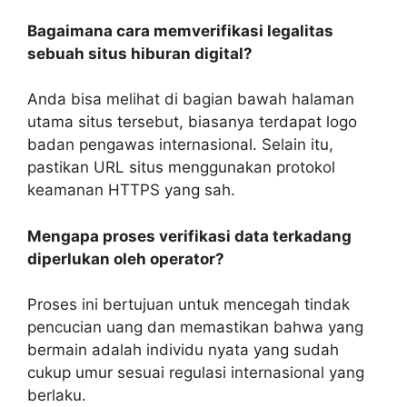
Bagaimana cara memverifikasi legalitas
sebuah situs hiburan digital?
Anda bisa melihat di bagian bawah halaman
utama situs tersebut, biasanya terdapat logo
badan pengawas internasional. Selain itu,
pastikan URL situs menggunakan protokol
keamanan HTTPS yang sah.
Mengapa proses verifikasi data terkadang
diperlukan oleh operator?
Proses ini bertujuan untuk mencegah tindak
pencucian uang dan memastikan bahwa yang
bermain adalah individu nyata yang sudah
cukup umur sesuai regulasi internasional yang
berlaku.