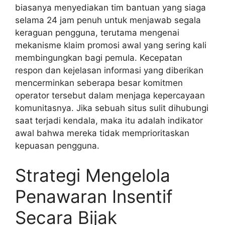
biasanya menyediakan tim bantuan yang siaga
selama 24 jam penuh untuk menjawab segala
keraguan pengguna, terutama mengenai
mekanisme klaim promosi awal yang sering kali
membingungkan bagi pemula. Kecepatan
respon dan kejelasan informasi yang diberikan
mencerminkan seberapa besar komitmen
operator tersebut dalam menjaga kepercayaan
komunitasnya. Jika sebuah situs sulit dihubungi
saat terjadi kendala, maka itu adalah indikator
awal bahwa mereka tidak memprioritaskan
kepuasan pengguna.
Strategi Mengelola
Penawaran Insentif
Secara Bijak