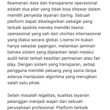
Keamanan data dan transparansi operasional
adalah dua pilar yang tidak bisa ditawar dalam
memilih penyedia layanan daring. Sebuah
platform dapat dikategorikan sebagai yang
terbaik apabila mereka memiliki lisensi
operasional yang sah dari otoritas internasional
yang diakui secara global. Lisensi ini bukan
hanya sekadar pajangan, melainkan jaminan
bahwa sistem yang dijalankan telah melalui
audit ketat terkait keadilan permainan atau fair
play. Dengan sistem yang transparan, setiap
pengguna memiliki peluang yang sama tanpa
adanya manipulasi algoritma yang merugikan
salah satu pihak.
Selain masalah legalitas, kualitas layanan
pelanggan menjadi wajah dari sebuah
perusahaan profesional. Platform terbaik