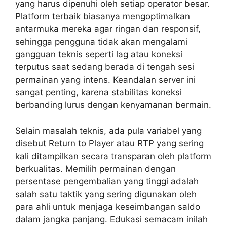
yang harus dipenuhi oleh setiap operator besar.
Platform terbaik biasanya mengoptimalkan
antarmuka mereka agar ringan dan responsif,
sehingga pengguna tidak akan mengalami
gangguan teknis seperti lag atau koneksi
terputus saat sedang berada di tengah sesi
permainan yang intens. Keandalan server ini
sangat penting, karena stabilitas koneksi
berbanding lurus dengan kenyamanan bermain.
Selain masalah teknis, ada pula variabel yang
disebut Return to Player atau RTP yang sering
kali ditampilkan secara transparan oleh platform
berkualitas. Memilih permainan dengan
persentase pengembalian yang tinggi adalah
salah satu taktik yang sering digunakan oleh
para ahli untuk menjaga keseimbangan saldo
dalam jangka panjang. Edukasi semacam inilah