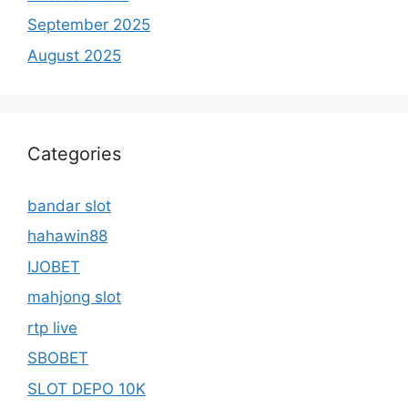
September 2025
August 2025
Categories
bandar slot
hahawin88
IJOBET
mahjong slot
rtp live
SBOBET
SLOT DEPO 10K