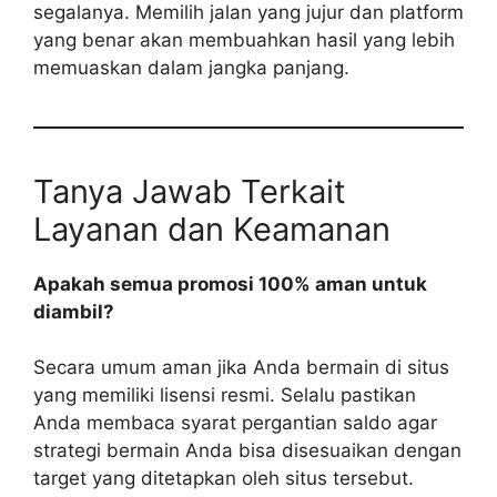
segalanya. Memilih jalan yang jujur dan platform
yang benar akan membuahkan hasil yang lebih
memuaskan dalam jangka panjang.
Tanya Jawab Terkait
Layanan dan Keamanan
Apakah semua promosi 100% aman untuk
diambil?
Secara umum aman jika Anda bermain di situs
yang memiliki lisensi resmi. Selalu pastikan
Anda membaca syarat pergantian saldo agar
strategi bermain Anda bisa disesuaikan dengan
target yang ditetapkan oleh situs tersebut.