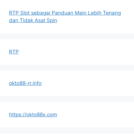
RTP Slot sebagai Panduan Main Lebih Tenang
dan Tidak Asal Spin
RTP
okto88-rr.info
https://okto88x.com