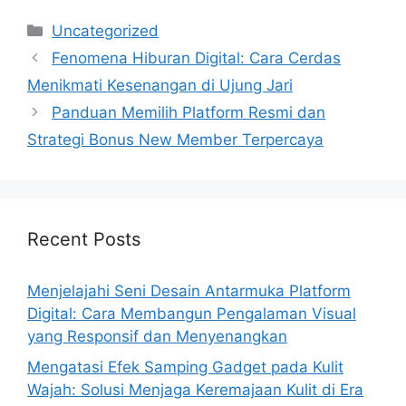
Categories
Uncategorized
Fenomena Hiburan Digital: Cara Cerdas
Menikmati Kesenangan di Ujung Jari
Panduan Memilih Platform Resmi dan
Strategi Bonus New Member Terpercaya
Recent Posts
Menjelajahi Seni Desain Antarmuka Platform
Digital: Cara Membangun Pengalaman Visual
yang Responsif dan Menyenangkan
Mengatasi Efek Samping Gadget pada Kulit
Wajah: Solusi Menjaga Keremajaan Kulit di Era