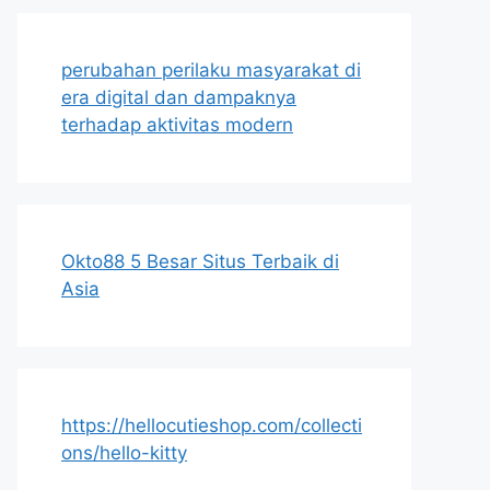
perubahan perilaku masyarakat di
era digital dan dampaknya
terhadap aktivitas modern
Okto88 5 Besar Situs Terbaik di
Asia
https://hellocutieshop.com/collecti
ons/hello-kitty