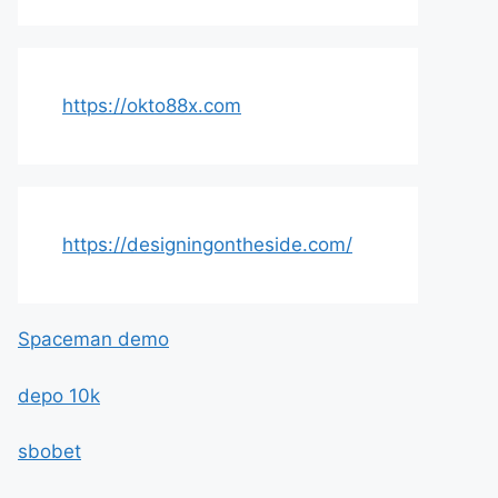
https://okto88x.com
https://designingontheside.com/
Spaceman demo
depo 10k
sbobet