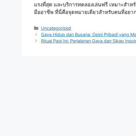
แรงที่สุด และบริการทดลองเล่นฟรี เหมาะสำหรับผู
มืออาชีพ ที่นี่คือจุดหมายเดียวสำหรับคนที่อยา
Categories
Uncategorized
Gaya Hidup dan Busana: Opini Pribadi yang Me
Ritual Pagi Ini: Perjalanan Gaya dan Sikap Inspir