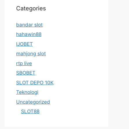
Categories
bandar slot
hahawin88
IJOBET
mahjong slot
rtp live
SBOBET
SLOT DEPO 10K
Teknologi
Uncategorized
SLOT88