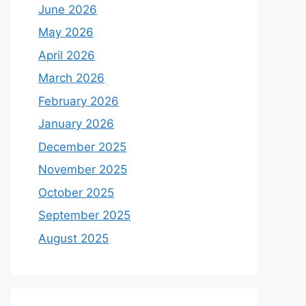
June 2026
May 2026
April 2026
March 2026
February 2026
January 2026
December 2025
November 2025
October 2025
September 2025
August 2025