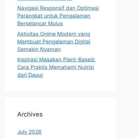
Navigasi Responsif dan Optimasi
Perangkat untuk Pengalaman
Berselancar Mulus
Aktivitas Online Modern yang
Membuat Pengalaman Digital
Semakin Nyaman
Inspirasi Masakan Plant-Based:
Cara Praktis Memahami Nutrisi
dari Dapur
Archives
July 2026