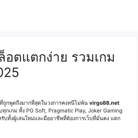
สล็อตแตกง่าย รวมเกม
2025
อที่ถูกพูดถึงมากที่สุดในวงการคงหนีไม่พ้น
virgo88.net
รบทุกเกม ทั้ง PG Soft, Pragmatic Play, Joker Gaming
ทั้งผู้เล่นใหม่และมืออาชีพที่ต้องการเว็บที่มั่นคง แตก