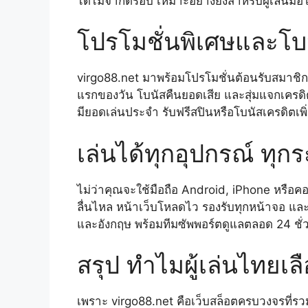
ได้ไม่จำกัดรอบ เหมาะอย่างยิ่งสำหรับผู้เล่นมือ
โปรโมชั่นพิเศษและโบน
virgo88.net มาพร้อมโปรโมชั่นต้อนรับสมาช
แรกของวัน โบนัสคืนยอดเสีย และสุ่มแจกเครดิต
มียอดเล่นประจำ รับฟรีสปินหรือโบนัสเครดิตเพิ
เล่นได้ทุกอุปกรณ์ ทุก
ไม่ว่าคุณจะใช้มือถือ Android, iPhone หรือคอ
ลื่นไหล หน้าเว็บโหลดไว รองรับทุกหน้าจอ แล
และอังกฤษ พร้อมทีมซัพพอร์ตดูแลตลอด 24 ชั่
สรุป ทำไมผู้เล่นไทยเล
เพราะ virgo88.net คือเว็บสล็อตครบวงจรที่รวมทุ