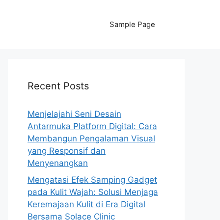
Sample Page
Recent Posts
Menjelajahi Seni Desain
Antarmuka Platform Digital: Cara
Membangun Pengalaman Visual
yang Responsif dan
Menyenangkan
Mengatasi Efek Samping Gadget
pada Kulit Wajah: Solusi Menjaga
Keremajaan Kulit di Era Digital
Bersama Solace Clinic