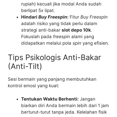
rupiah) kecuali jika modal Anda sudah
berlipat 5x lipat.
Hindari
Buy Freespin
:
Fitur
Buy Freespin
adalah risiko yang tidak perlu dalam
strategi anti-bakar
slot depo 10k
.
Fokuslah pada
freespin
alami yang
didapatkan melalui pola
spin
yang efisien.
Tips Psikologis Anti-Bakar
(Anti-Tilt)
Sesi bermain yang panjang membutuhkan
kontrol emosi yang kuat:
Tentukan Waktu Berhenti:
Jangan
biarkan diri Anda bermain lebih dari 1 jam
berturut-turut tanpa jeda. Kelelahan fisik