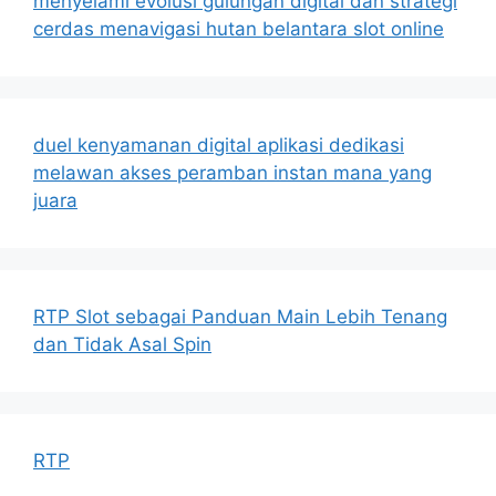
menyelami evolusi gulungan digital dan strategi
cerdas menavigasi hutan belantara slot online
duel kenyamanan digital aplikasi dedikasi
melawan akses peramban instan mana yang
juara
RTP Slot sebagai Panduan Main Lebih Tenang
dan Tidak Asal Spin
RTP