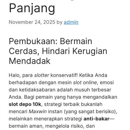
Panjang
November 24, 2025
by
admin
Pembukaan: Bermain
Cerdas, Hindari Kerugian
Mendadak
Halo, para
slotter
konservatif! Ketika Anda
berhadapan dengan mesin
slot online
, emosi
dan ketidaksabaran adalah musuh terbesar
Anda. Bagi pemain yang hanya mengandalkan
slot depo 10k
, strategi terbaik bukanlah
mencari
Maxwin
instan (yang sangat berisiko),
melainkan menerapkan strategi
anti-bakar
—
bermain aman, mengelola risiko, dan