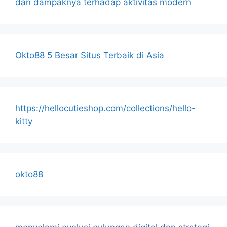
dan dampaknya terhadap aktivitas modern
Okto88 5 Besar Situs Terbaik di Asia
https://hellocutieshop.com/collections/hello-
kitty
okto88