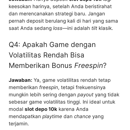
keesokan harinya, setelah Anda beristirahat
dan merencanakan strategi baru. Jangan
pernah deposit berulang kali di hari yang sama
saat Anda sedang
loss
—ini adalah
tilt
klasik.
Q4: Apakah Game dengan
Volatilitas Rendah Bisa
Memberikan Bonus
Freespin
?
Jawaban:
Ya, game volatilitas rendah tetap
memberikan
freespin
, tetapi frekuensinya
mungkin lebih sering dengan
payout
yang tidak
sebesar game volatilitas tinggi. Ini ideal untuk
modal
slot depo 10k
karena Anda
mendapatkan
playtime
dan
chance
yang
terjamin.