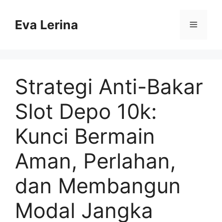
Skip
to
Eva Lerina
Menu
content
Strategi Anti-Bakar
Slot Depo 10k:
Kunci Bermain
Aman, Perlahan,
dan Membangun
Modal Jangka