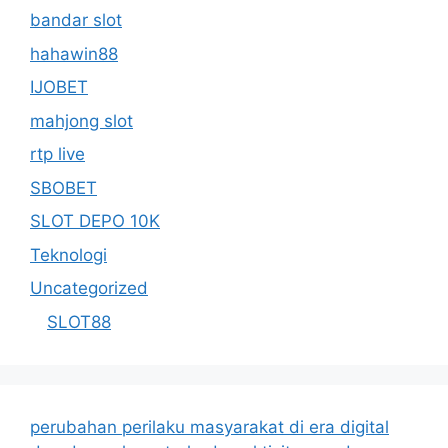
bandar slot
hahawin88
IJOBET
mahjong slot
rtp live
SBOBET
SLOT DEPO 10K
Teknologi
Uncategorized
SLOT88
perubahan perilaku masyarakat di era digital