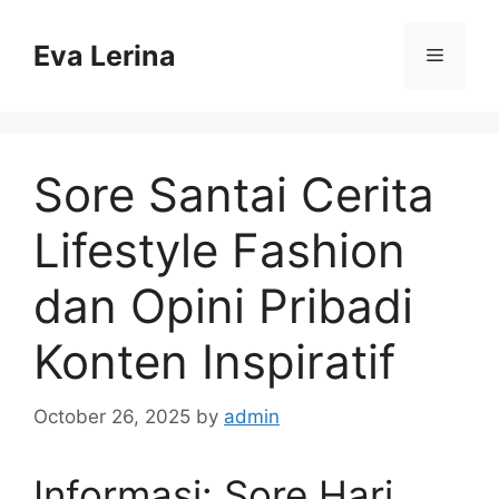
Skip
to
Eva Lerina
Menu
content
Sore Santai Cerita
Lifestyle Fashion
dan Opini Pribadi
Konten Inspiratif
October 26, 2025
by
admin
Informasi: Sore Hari,