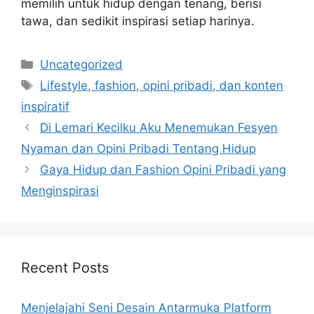
memilih untuk hidup dengan tenang, berisi
tawa, dan sedikit inspirasi setiap harinya.
Categories
Uncategorized
Tags
Lifestyle, fashion, opini pribadi, dan konten
inspiratif
Di Lemari Kecilku Aku Menemukan Fesyen
Nyaman dan Opini Pribadi Tentang Hidup
Gaya Hidup dan Fashion Opini Pribadi yang
Menginspirasi
Recent Posts
Menjelajahi Seni Desain Antarmuka Platform