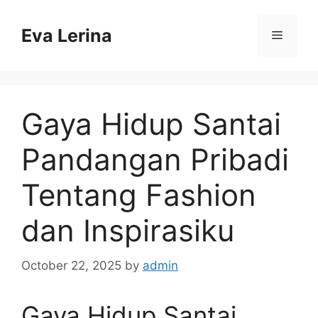
Skip
to
Eva Lerina
Menu
content
Gaya Hidup Santai
Pandangan Pribadi
Tentang Fashion
dan Inspirasiku
October 22, 2025
by
admin
Gaya Hidup Santai