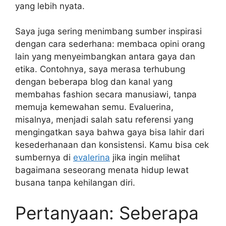
yang lebih nyata.
Saya juga sering menimbang sumber inspirasi
dengan cara sederhana: membaca opini orang
lain yang menyeimbangkan antara gaya dan
etika. Contohnya, saya merasa terhubung
dengan beberapa blog dan kanal yang
membahas fashion secara manusiawi, tanpa
memuja kemewahan semu. Evaluerina,
misalnya, menjadi salah satu referensi yang
mengingatkan saya bahwa gaya bisa lahir dari
kesederhanaan dan konsistensi. Kamu bisa cek
sumbernya di
evalerina
jika ingin melihat
bagaimana seseorang menata hidup lewat
busana tanpa kehilangan diri.
Pertanyaan: Seberapa