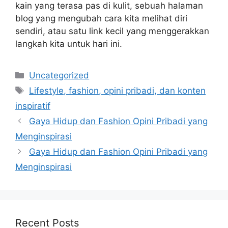
kain yang terasa pas di kulit, sebuah halaman
blog yang mengubah cara kita melihat diri
sendiri, atau satu link kecil yang menggerakkan
langkah kita untuk hari ini.
Categories
Uncategorized
Tags
Lifestyle, fashion, opini pribadi, dan konten
inspiratif
Gaya Hidup dan Fashion Opini Pribadi yang
Menginspirasi
Gaya Hidup dan Fashion Opini Pribadi yang
Menginspirasi
Recent Posts