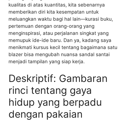
kualitas di atas kuantitas, kita sebenarnya
memberikan diri kita kesempatan untuk
meluangkan waktu bagi hal lain—kurasi buku,
pertemuan dengan orang-orang yang
menginspirasi, atau perjalanan singkat yang
memupuk ide-ide baru. Dan ya, kadang saya
menikmati kursus kecil tentang bagaimana satu
blazer bisa mengubah nuansa sandal santai
menjadi tampilan yang siap kerja.
Deskriptif: Gambaran
rinci tentang gaya
hidup yang berpadu
dengan pakaian