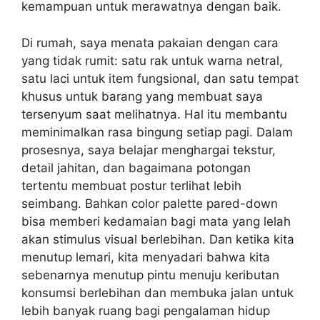
kemampuan untuk merawatnya dengan baik.
Di rumah, saya menata pakaian dengan cara
yang tidak rumit: satu rak untuk warna netral,
satu laci untuk item fungsional, dan satu tempat
khusus untuk barang yang membuat saya
tersenyum saat melihatnya. Hal itu membantu
meminimalkan rasa bingung setiap pagi. Dalam
prosesnya, saya belajar menghargai tekstur,
detail jahitan, dan bagaimana potongan
tertentu membuat postur terlihat lebih
seimbang. Bahkan color palette pared-down
bisa memberi kedamaian bagi mata yang lelah
akan stimulus visual berlebihan. Dan ketika kita
menutup lemari, kita menyadari bahwa kita
sebenarnya menutup pintu menuju keributan
konsumsi berlebihan dan membuka jalan untuk
lebih banyak ruang bagi pengalaman hidup