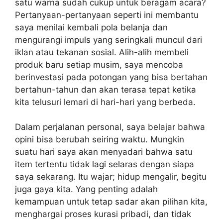
satu warna sudah cukup untuk beragam acara?
Pertanyaan-pertanyaan seperti ini membantu
saya menilai kembali pola belanja dan
mengurangi impuls yang seringkali muncul dari
iklan atau tekanan sosial. Alih-alih membeli
produk baru setiap musim, saya mencoba
berinvestasi pada potongan yang bisa bertahan
bertahun-tahun dan akan terasa tepat ketika
kita telusuri lemari di hari-hari yang berbeda.
Dalam perjalanan personal, saya belajar bahwa
opini bisa berubah seiring waktu. Mungkin
suatu hari saya akan menyadari bahwa satu
item tertentu tidak lagi selaras dengan siapa
saya sekarang. Itu wajar; hidup mengalir, begitu
juga gaya kita. Yang penting adalah
kemampuan untuk tetap sadar akan pilihan kita,
menghargai proses kurasi pribadi, dan tidak