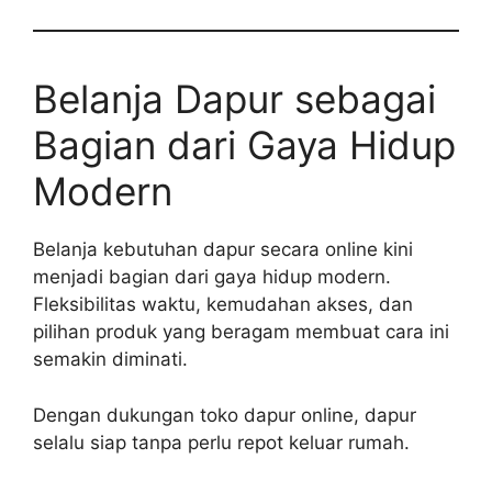
Belanja Dapur sebagai
Bagian dari Gaya Hidup
Modern
Belanja kebutuhan dapur secara online kini
menjadi bagian dari gaya hidup modern.
Fleksibilitas waktu, kemudahan akses, dan
pilihan produk yang beragam membuat cara ini
semakin diminati.
Dengan dukungan toko dapur online, dapur
selalu siap tanpa perlu repot keluar rumah.