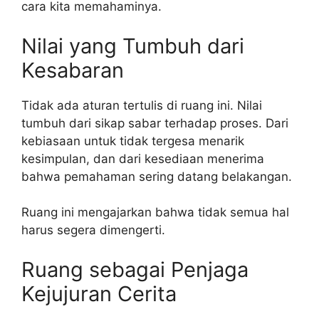
cara kita memahaminya.
Nilai yang Tumbuh dari
Kesabaran
Tidak ada aturan tertulis di ruang ini. Nilai
tumbuh dari sikap sabar terhadap proses. Dari
kebiasaan untuk tidak tergesa menarik
kesimpulan, dan dari kesediaan menerima
bahwa pemahaman sering datang belakangan.
Ruang ini mengajarkan bahwa tidak semua hal
harus segera dimengerti.
Ruang sebagai Penjaga
Kejujuran Cerita