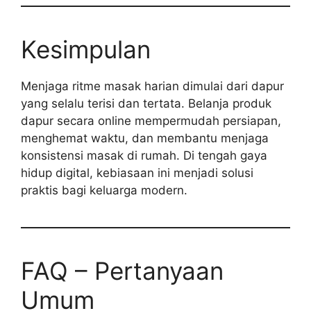
Kesimpulan
Menjaga ritme masak harian dimulai dari dapur
yang selalu terisi dan tertata. Belanja produk
dapur secara online mempermudah persiapan,
menghemat waktu, dan membantu menjaga
konsistensi masak di rumah. Di tengah gaya
hidup digital, kebiasaan ini menjadi solusi
praktis bagi keluarga modern.
FAQ – Pertanyaan
Umum