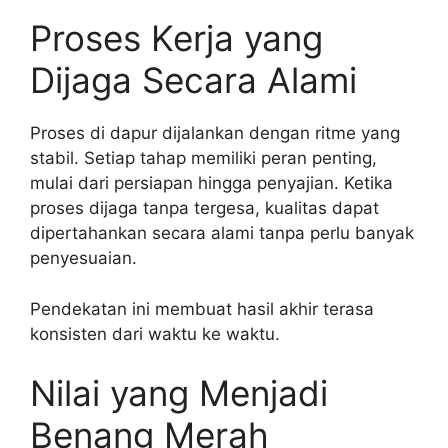
Proses Kerja yang
Dijaga Secara Alami
Proses di dapur dijalankan dengan ritme yang
stabil. Setiap tahap memiliki peran penting,
mulai dari persiapan hingga penyajian. Ketika
proses dijaga tanpa tergesa, kualitas dapat
dipertahankan secara alami tanpa perlu banyak
penyesuaian.
Pendekatan ini membuat hasil akhir terasa
konsisten dari waktu ke waktu.
Nilai yang Menjadi
Benang Merah