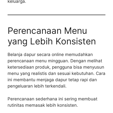
keluarga.
Perencanaan Menu
yang Lebih Konsisten
Belanja dapur secara online memudahkan
perencanaan menu mingguan. Dengan melihat
ketersediaan produk, pengguna bisa menyusun
menu yang realistis dan sesuai kebutuhan. Cara
ini membantu menjaga dapur tetap rapi dan
pengeluaran lebih terkendali.
Perencanaan sederhana ini sering membuat
rutinitas memasak lebih konsisten.