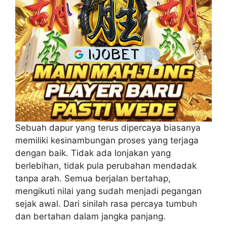
Sebuah dapur yang terus dipercaya biasanya
memiliki kesinambungan proses yang terjaga
dengan baik. Tidak ada lonjakan yang
berlebihan, tidak pula perubahan mendadak
tanpa arah. Semua berjalan bertahap,
mengikuti nilai yang sudah menjadi pegangan
sejak awal. Dari sinilah rasa percaya tumbuh
dan bertahan dalam jangka panjang.