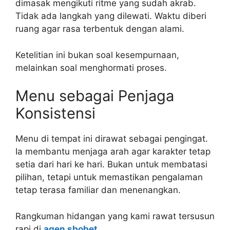
dimasak mengikuti ritme yang sudah akrab.
Tidak ada langkah yang dilewati. Waktu diberi
ruang agar rasa terbentuk dengan alami.
Ketelitian ini bukan soal kesempurnaan,
melainkan soal menghormati proses.
Menu sebagai Penjaga
Konsistensi
Menu di tempat ini dirawat sebagai pengingat.
Ia membantu menjaga arah agar karakter tetap
setia dari hari ke hari. Bukan untuk membatasi
pilihan, tetapi untuk memastikan pengalaman
tetap terasa familiar dan menenangkan.
Rangkuman hidangan yang kami rawat tersusun
rapi di
agen sbobet
.