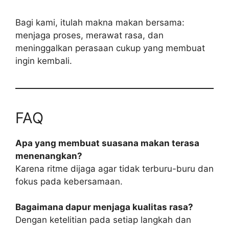
Bagi kami, itulah makna makan bersama:
menjaga proses, merawat rasa, dan
meninggalkan perasaan cukup yang membuat
ingin kembali.
FAQ
Apa yang membuat suasana makan terasa
menenangkan?
Karena ritme dijaga agar tidak terburu-buru dan
fokus pada kebersamaan.
Bagaimana dapur menjaga kualitas rasa?
Dengan ketelitian pada setiap langkah dan