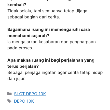
kembali?
Tidak selalu, tapi semuanya tetap dijaga
sebagai bagian dari cerita.
Bagaimana ruang ini memengaruhi cara
memahami sejarah?
Ia mengajarkan kesabaran dan penghargaan
pada proses.
Apa makna ruang ini bagi perjalanan yang
terus berjalan?
Sebagai penjaga ingatan agar cerita tetap hidup
dan jujur.
Categories
SLOT DEPO 10K
Tags
DEPO 10K