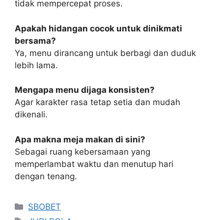
tidak mempercepat proses.
Apakah hidangan cocok untuk dinikmati
bersama?
Ya, menu dirancang untuk berbagi dan duduk
lebih lama.
Mengapa menu dijaga konsisten?
Agar karakter rasa tetap setia dan mudah
dikenali.
Apa makna meja makan di sini?
Sebagai ruang kebersamaan yang
memperlambat waktu dan menutup hari
dengan tenang.
Categories
SBOBET
Tags