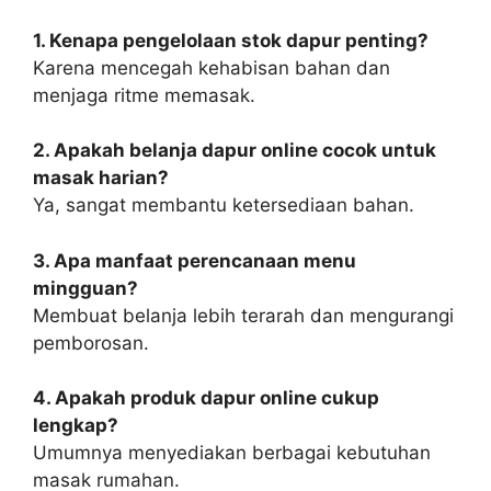
1. Kenapa pengelolaan stok dapur penting?
Karena mencegah kehabisan bahan dan
menjaga ritme memasak.
2. Apakah belanja dapur online cocok untuk
masak harian?
Ya, sangat membantu ketersediaan bahan.
3. Apa manfaat perencanaan menu
mingguan?
Membuat belanja lebih terarah dan mengurangi
pemborosan.
4. Apakah produk dapur online cukup
lengkap?
Umumnya menyediakan berbagai kebutuhan
masak rumahan.