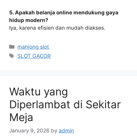
5. Apakah belanja online mendukung gaya
hidup modern?
Iya, karena efisien dan mudah diakses.
Categories
mahjong slot
Tags
SLOT GACOR
Waktu yang
Diperlambat di Sekitar
Meja
January 9, 2026
by
admin